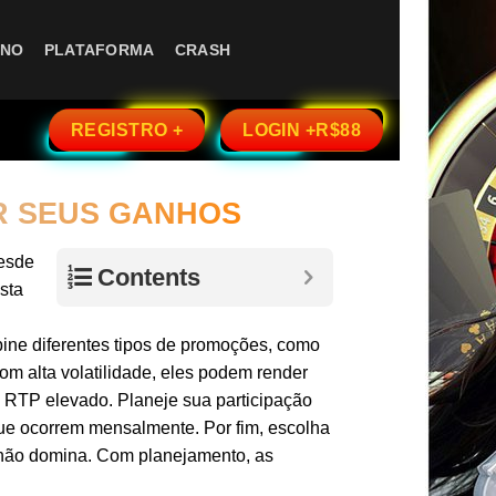
INO
PLATAFORMA
CRASH
REGISTRO +
LOGIN +R$88
R SEUS GANHOS
desde
Contents
sta
ombine diferentes tipos de promoções, como
om alta volatilidade, eles podem render
RTP elevado. Planeje sua participação
e ocorrem mensalmente. Por fim, escolha
 não domina. Com planejamento, as