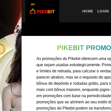
Skip
to
HOME
LOGIN
content
PIKEBIT PROM
As promoções do Pikebit oferecem uma o
que sejam usadas estrategicamente. Prime
e limites de retirada, para calcular o ve
parecer atrativo, mas se o requisito de ap
bônus de depósito e rodadas grátis, para 
mais com bônus maiores, enquanto jogos 
em promoções com base na periodicidade
promoções que se alinhem ao seu estilo 
promoções do Pikebit podem se transform