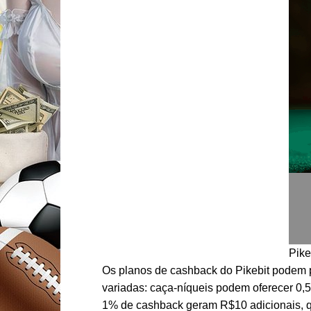
Pike
Os planos de cashback do Pikebit podem p
variadas: caça-níqueis podem oferecer 0
1% de cashback geram R$10 adicionais, q