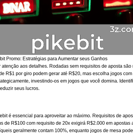
bit Promo: Estratégias para Aumentar seus Ganhos
r atenção aos detalhes. Rodadas sem requisitos de aposta são 
 de R$1 por giro podem gerar até R$20, mas escolha jogos com 
trategicamente, investindo-os em jogos que você domina. Identi
eduzir seus lucros.
bit é essencial para aproveitar ao máximo. Requisitos de apos
us de R$100 com requisito de 20x exigirá R$2.000 em apostas 
-níqueis geralmente contam 100%, enquanto jogos de mesa pode