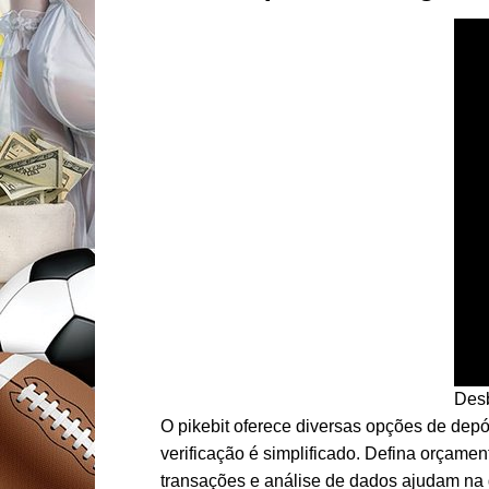
Desb
O pikebit oferece diversas opções de depó
verificação é simplificado. Defina orçamen
transações e análise de dados ajudam na g