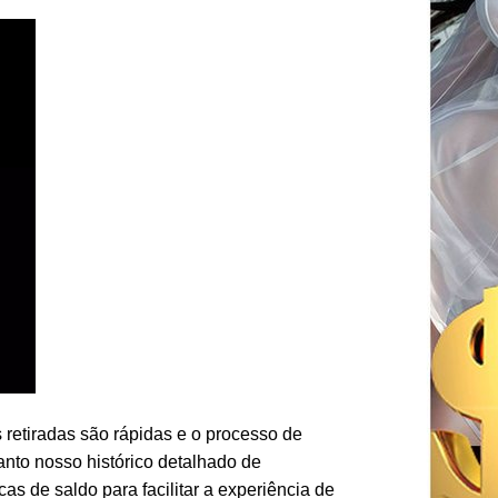
 retiradas são rápidas e o processo de
uanto nosso histórico detalhado de
s de saldo para facilitar a experiência de