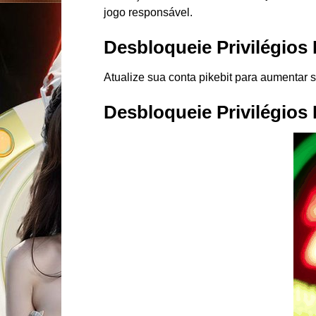
jogo responsável.
Desbloqueie Privilégios
Atualize sua conta pikebit para aumentar 
Desbloqueie Privilégios