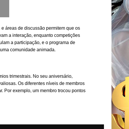
s e áreas de discussão permitem que os
ivam a interação, enquanto competições
ulam a participação, e o programa de
de uma comunidade animada.
os trimestrais. No seu aniversário,
liosas. Os diferentes níveis de membros
ar. Por exemplo, um membro trocou pontos