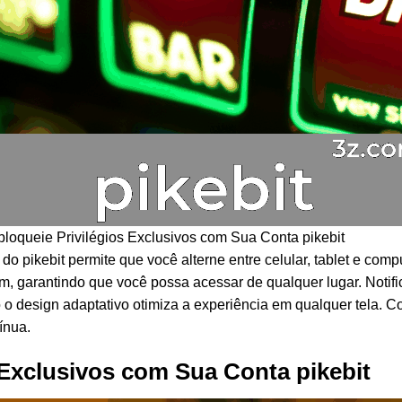
loqueie Privilégios Exclusivos com Sua Conta pikebit
do pikebit permite que você alterne entre celular, tablet e co
em, garantindo que você possa acessar de qualquer lugar. Noti
o o design adaptativo otimiza a experiência em qualquer tela. 
ínua.
 Exclusivos com Sua Conta pikebit