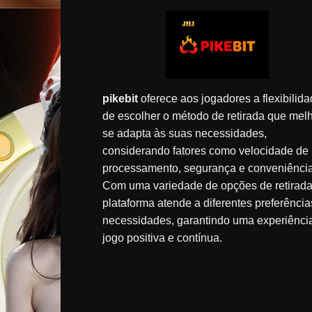
pikebit
oferece aos jogadores a flexibilid
de escolher o método de retirada que mel
se adapta às suas necessidades,
considerando fatores como velocidade de
processamento, segurança e conveniência
Com uma variedade de opções de retirada
plataforma atende a diferentes preferência
necessidades, garantindo uma experiênci
jogo positiva e contínua.