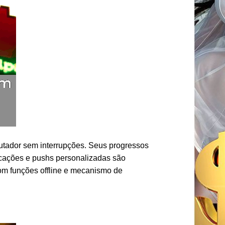
mputador sem interrupções. Seus progressos
ficações e pushs personalizadas são
Com funções offline e mecanismo de