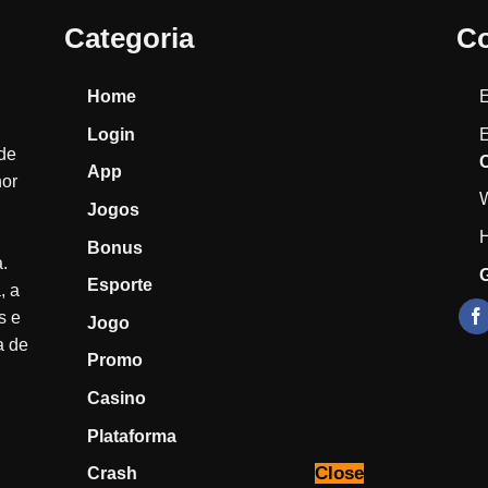
Categoria
Co
Home
E
Login
ade
C
App
hor
Jogos
H
Bonus
.
Esporte
, a
s e
Jogo
a de
Promo
Casino
Plataforma
Close
Crash