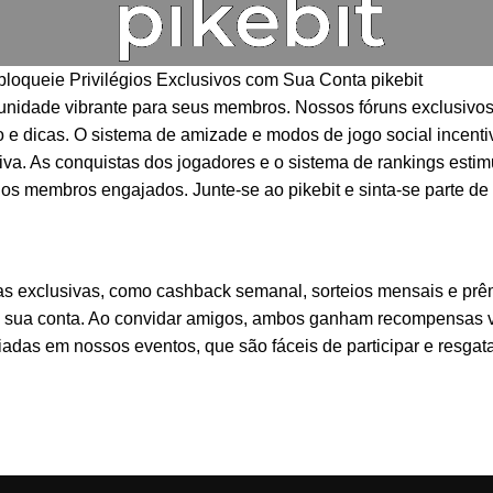
loqueie Privilégios Exclusivos com Sua Conta pikebit
unidade vibrante para seus membros. Nossos fóruns exclusivo
 e dicas. O sistema de amizade e modos de jogo social incent
va. As conquistas dos jogadores e o sistema de rankings estim
 os membros engajados. Junte-se ao pikebit e sinta-se parte 
s exclusivas, como cashback semanal, sorteios mensais e prêmi
a sua conta. Ao convidar amigos, ambos ganham recompensas va
das em nossos eventos, que são fáceis de participar e resgat