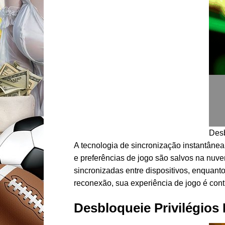
Desb
A tecnologia de sincronização instantânea 
e preferências de jogo são salvos na nuv
sincronizadas entre dispositivos, enquant
reconexão, sua experiência de jogo é cont
Desbloqueie Privilégios