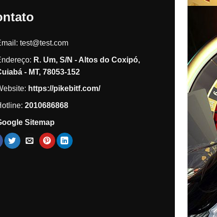
ntato
mail:
test@test.com
Endereço:
R. Um, S/N - Altos do Coxipó,
uiabá - MT, 78053-152
Website:
https://pikebitf.com/
otline:
2010686868
Google Sitemap