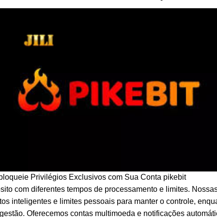
loqueie Privilégios Exclusivos com Sua Conta pikebit
sito com diferentes tempos de processamento e limites. Nossas
tos inteligentes e limites pessoais para manter o controle, enq
estão. Oferecemos contas multimoeda e notificações automática